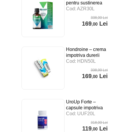
pentru sustinerea
digestiei, a
Cod: AZR30L
sistemului imunitar si
338
,00
Lei
impotriva stresului –
169
Lei
,00
30 ml
Hondroine – crema
impotriva durerii
articulare – 50 ml
Cod: HDN50L
338
,00
Lei
169
Lei
,00
UroUp Forte –
capsule impotriva
prostatitei – 20 cps
Cod: UUF20L
318
,00
Lei
119
Lei
,00