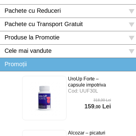
Pachete cu Reduceri
Pachete cu Transport Gratuit
Produse la Promotie
Cele mai vandute
Promoții
UroUp Forte –
capsule impotriva
prostatitei – 30 cps
Cod: UUF30L
318
,00
Lei
159
Lei
,00
Alcozar – picaturi