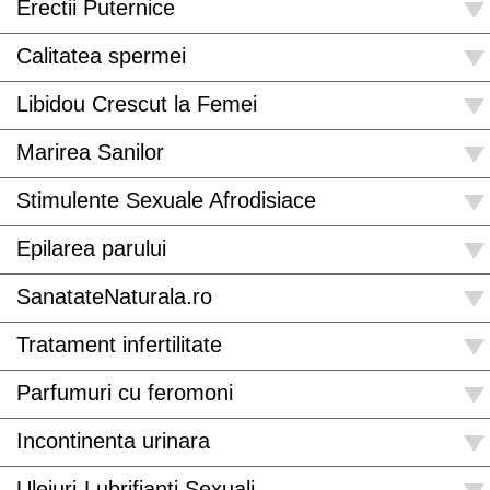
Erectii Puternice
Calitatea spermei
Libidou Crescut la Femei
Marirea Sanilor
Stimulente Sexuale Afrodisiace
Epilarea parului
SanatateNaturala.ro
Tratament infertilitate
Parfumuri cu feromoni
Incontinenta urinara
Uleiuri-Lubrifianti Sexuali