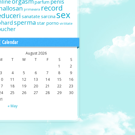
orgasm
nline
penis
parfum
record
hallosan
primavara
sex
educeri
sanatate
sarcina
sperma
ohard
star porno
virilitate
oucher
Calendar
August 2026
M
T
W
T
F
S
S
1
2
3
4
5
6
7
8
9
10
11
12
13
14
15
16
17
18
19
20
21
22
23
24
25
26
27
28
29
30
31
« May