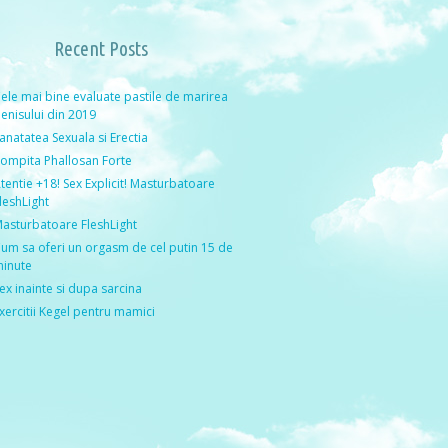
Recent Posts
ele mai bine evaluate pastile de marirea
enisului din 2019
anatatea Sexuala si Erectia
ompita Phallosan Forte
tentie +18! Sex Explicit! Masturbatoare
leshLight
asturbatoare FleshLight
um sa oferi un orgasm de cel putin 15 de
inute
ex inainte si dupa sarcina
xercitii Kegel pentru mamici