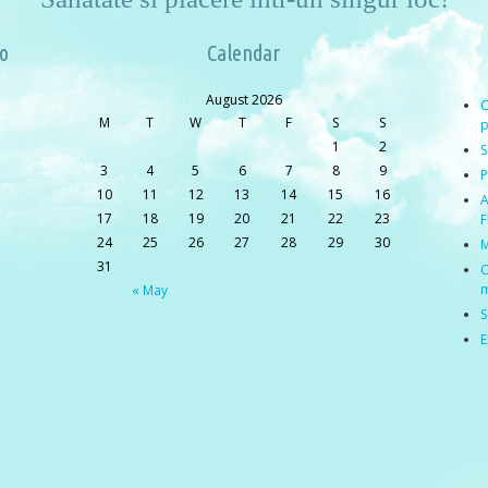
o
Calendar
August 2026
C
M
T
W
T
F
S
S
p
1
2
S
3
4
5
6
7
8
9
P
10
11
12
13
14
15
16
A
17
18
19
20
21
22
23
F
24
25
26
27
28
29
30
M
31
C
m
« May
S
E