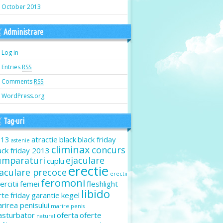
October 2013
Administrare
Log in
Entries
RSS
Comments
RSS
WordPress.org
Tag-uri
013
atractie
black
black friday
astenie
climinax
concurs
ack friday 2013
umparaturi
ejaculare
cuplu
erectie
jaculare precoce
erectii
feromoni
ercitii
femei
fleshlight
libido
rte
friday
garantie
kegel
rirea penisului
marire penis
sturbator
oferta
oferte
natural