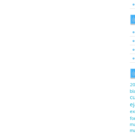
2
bl
c
e
ex
fo
ma
ma