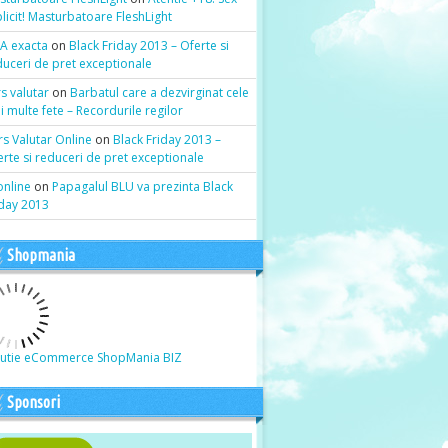
licit! Masturbatoare FleshLight
A exacta
on
Black Friday 2013 – Oferte si
duceri de pret exceptionale
s valutar
on
Barbatul care a dezvirginat cele
 multe fete – Recordurile regilor
rs Valutar Online
on
Black Friday 2013 –
rte si reduceri de pret exceptionale
online
on
Papagalul BLU va prezinta Black
iday 2013
Shopmania
lutie eCommerce ShopMania BIZ
Sponsori