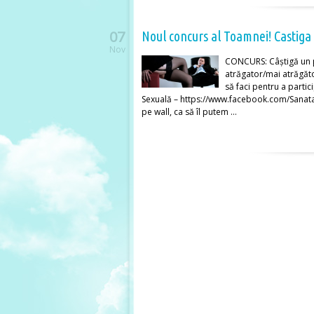
07
Noul concurs al Toamnei! Castig
Nov
CONCURS: Câștigă un p
atrăgator/mai atrăgăt
să faci pentru a partic
Sexuală – https://www.facebook.com/Sanatate5
pe wall, ca să îl putem …