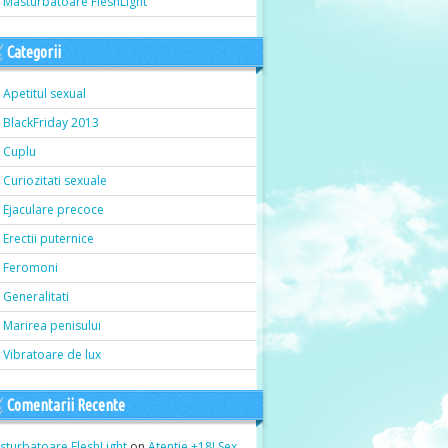
Masturbatoare FleshLight
Categorii
Apetitul sexual
BlackFriday 2013
Cuplu
Curiozitati sexuale
Ejaculare precoce
Erectii puternice
Feromoni
Generalitati
Marirea penisului
Vibratoare de lux
Comentarii Recente
sturbatoare FleshLight
on
Atentie +18! Sex