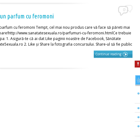
0
a un parfum cu feromoni
arfum cu feromoni Tempt, cel mai nou produs care vă face să păreti mai
oare!http://www.sanatatesexuala.ro/parfumuri-cu-feromoni.htmlCe trebuie
ipa: 1. Asigură-te că ai dat Like paginii noastre de Facebook, Sănătate
exuala.ro 2. Like și Share la fotografia concursului. Share-ul să fie public
Continue reading