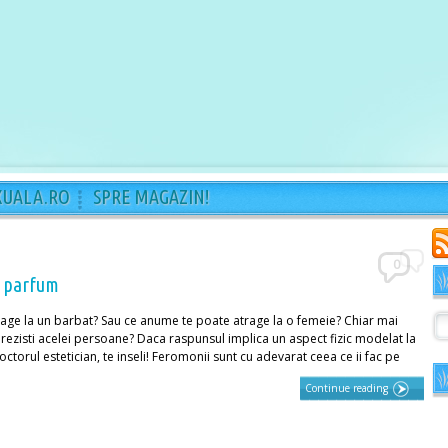
XUALA.RO
SPRE MAGAZIN!
0
cu parfum
age la un barbat? Sau ce anume te poate atrage la o femeie? Chiar mai
i rezisti acelei persoane? Daca raspunsul implica un aspect fizic modelat la
doctorul estetician, te inseli! Feromonii sunt cu adevarat ceea ce ii fac pe
Continue reading