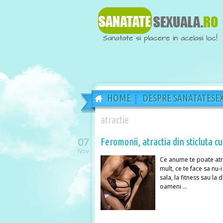
HOME
DESPRE SANATATESE
atractie
07
Feromonii, atractia din sticluta 
Nov
Ce anume te poate atr
mult, ce te face sa nu-
sala, la fitness sau la 
oameni …