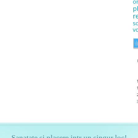
o
p
r
s
v
Sanatate si placere intr-un singur loc!