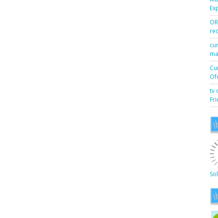
Exp
OR
re
cur
mai
Cu
Ofe
tv 
Fr
So