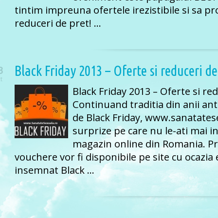
tintim impreuna ofertele irezistibile si sa p
reduceri de pret! …
Black Friday 2013 – Oferte si reduceri d
3
t
Black Friday 2013 – Oferte si re
Continuand traditia din anii ant
de Black Friday, www.sanatates
surprize pe care nu le-ati mai int
magazin online din Romania. Pro
vouchere vor fi disponibile pe site cu ocazia
insemnat Black …