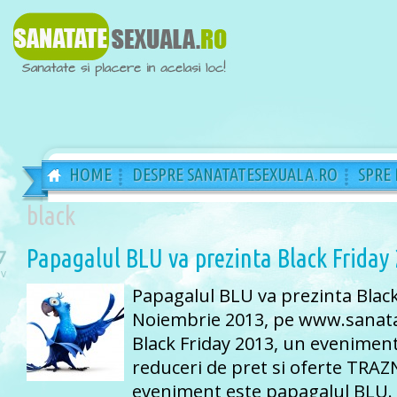
HOME
DESPRE SANATATESEXUALA.RO
SPRE
black
Papagalul BLU va prezinta Black Friday
7
v
Papagalul BLU va prezinta Black
Noiembrie 2013, pe www.sanata
Black Friday 2013, un evenimen
reduceri de pret si oferte TRAZ
eveniment este papagalul BLU. 