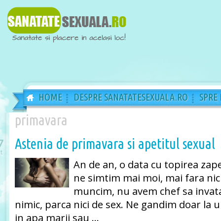
HOME
DESPRE SANATATESEXUALA.RO
SPRE
primavara
Astenia de primavara si apetitul sexual
7
t
An de an, o data cu topirea zape
ne simtim mai moi, mai fara nic
muncim, nu avem chef sa invat
nimic, parca nici de sex. Ne gandim doar la u
in apa marii sau …