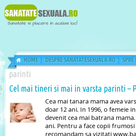
HOME
DESPRE SANATATESEXUALA.RO
SPRE
parinti
Cel mai tineri si mai in varsta parinti – P
5
t
Cea mai tanara mama avea varst
doar 12 ani. In 1996, o femeie in
devenit cea mai batrana mama. 
ani. Pentru a face copii frumosi
recomandam sa vizitati www.ba