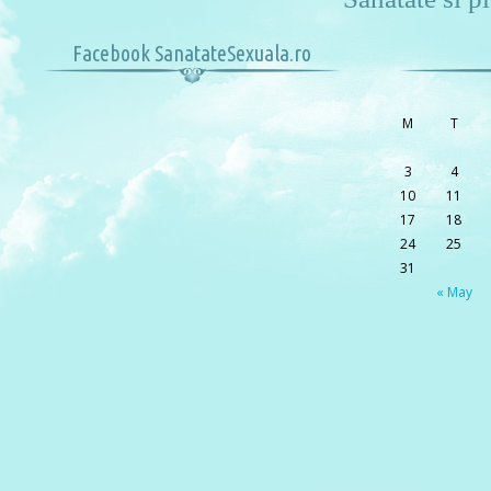
Facebook SanatateSexuala.ro
M
T
3
4
10
11
17
18
24
25
31
« May