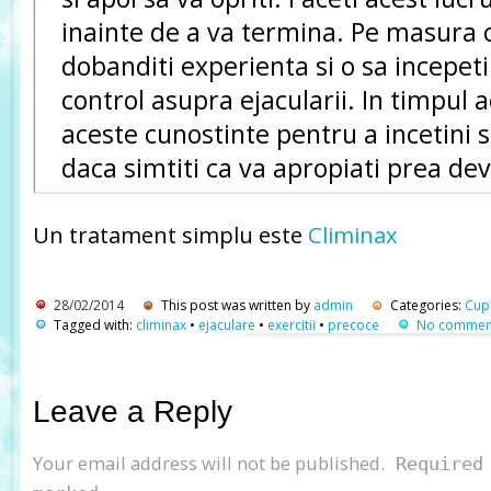
inainte de a va termina. Pe masura ce
dobanditi experienta si o sa incepeti
control asupra ejacularii. In timpul ac
aceste cunostinte pentru a incetini s
daca simtiti ca va apropiati prea d
Un tratament simplu este
Climinax
28/02/2014
This post was written by
admin
Categories:
Cup
Tagged with:
climinax
•
ejaculare
•
exercitii
•
precoce
No comment
Leave a Reply
Your email address will not be published.
Required 