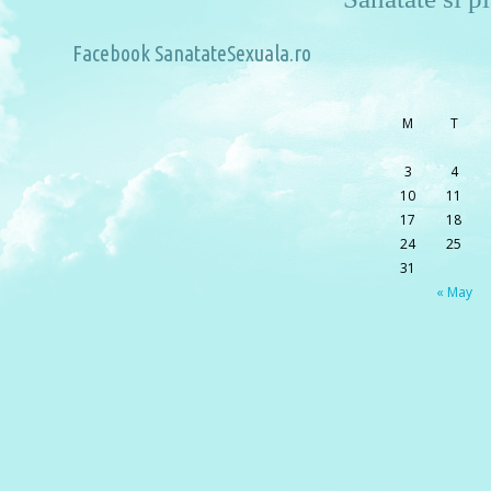
Facebook SanatateSexuala.ro
M
T
3
4
10
11
17
18
24
25
31
« May