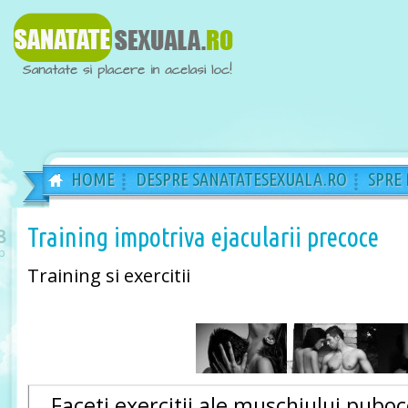
HOME
DESPRE SANATATESEXUALA.RO
SPRE
Training impotriva ejacularii precoce
8
b
Training si exercitii
Faceti exercitii ale muschiului pub